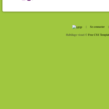
|
Se connecter
Habillage visuel ©
Free CSS Templat