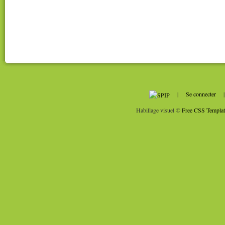
|
Se connecter
Habillage visuel ©
Free CSS Templat