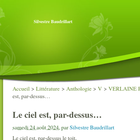
Silvestre Baudrillart
Accueil
>
Littérature
>
Anthologie
>
V
>
VERLAINE Pa
est, par-dessus…
Le ciel est, par-dessus…
samedi 24 août 2024
,
par
Silvestre Baudrillart
Le ciel est, par-dessus le toit,