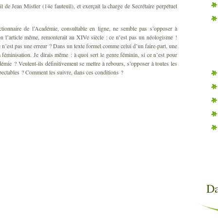
l de Jean Mistler (14e fauteuil), et exerçait la charge de Secrétaire perpétuel
ionnaire de l’Académie, consultable en ligne, ne semble pas s’opposer à
on l’article même, remonterait au XIVe siècle : ce n’est pas un néologisme !
ce n’est pas une erreur ? Dans un texte formel comme celui d’un faire-part, une
féminisation. Je dirais même : à quoi sert le genre féminin, si ce n’est pour
mie ? Veulent-ils définitivement se mettre à rebours, s’opposer à toutes les
spectables ? Comment les suivre, dans ces conditions ?
Da