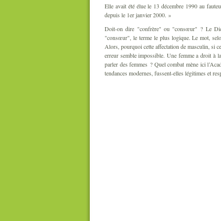
Elle avait été élue le 13 décembre 1990 au fauteui
depuis le 1er janvier 2000. »
Doit-on dire "confrère" ou "consœur" ? Le Dict
"consœur", le terme le plus logique. Le mot, sel
Alors, pourquoi cette affectation de masculin, si 
erreur semble impossible. Une femme a droit à la 
parler des femmes ? Quel combat mène ici l’Acadé
tendances modernes, fussent-elles légitimes et re