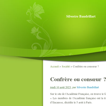
Silvestre Baudrillart
Accueil
>
Société
>
Confrère ou consœur ?
Confrère ou consœur 
jeudi 10 août 2023
,
par
Silvestre Baudrillart
Sur le site de l’Académie Française, on trouve le f
« Les membres de l’Académie française ont la tri
d’Encausse, décédée le 5 août à Paris.