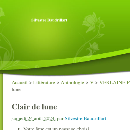
Silvestre Baudrillart
Accueil
>
Littérature
>
Anthologie
>
V
>
VERLAINE Pa
lune
Clair de lune
samedi 24 août 2024
,
par
Silvestre Baudrillart
Votre âme est un paysage choisi