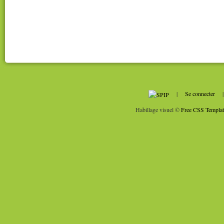
|
Se connecter
Habillage visuel ©
Free CSS Templat