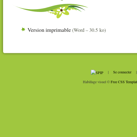
Version imprimable
(
Word – 30.5 ko
)
|
Se connecter
Habillage visuel ©
Free CSS Templat