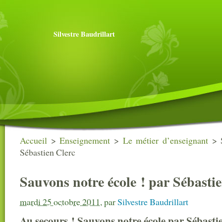
Silvestre Baudrillart
Accueil
>
Enseignement
>
Le métier d’enseignant
>
Sébastien Clerc
Sauvons notre école ! par Sébasti
mardi 25 octobre 2011
,
par
Silvestre Baudrillart
Au secours ! Sauvons notre école par Sébasti