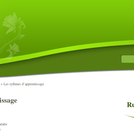
>
Les rythmes d’apprentissage
issage
Ru
néaire
e