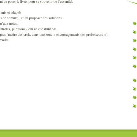
t de poser le livre, pour se souvenir de l’essentiel.
ants et adaptés
s de sommeil, et lui proposer des solutions.
u’aux notes.
ntrôles, punitions), qui ne construit pas.
iques (mettre des croix dans une zone « encouragements des professeurs »).
rendre