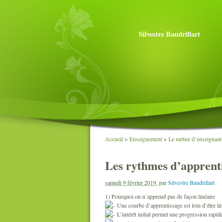
Silvestre Baudrillart
Accueil
>
Enseignement
>
Le métier d’enseignant
Les rythmes d’apprent
samedi 9 février 2019
,
par
Silvestre Baudrillart
1) Pourquoi on n’apprend pas de façon linéaire
Une courbe d’apprentissage est loin d’être li
L’intérêt initial permet une progression rapid