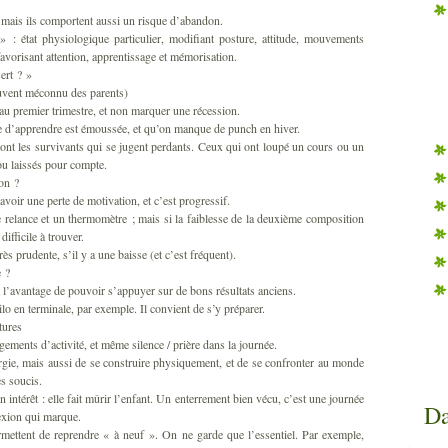
, mais ils comportent aussi un risque d’abandon.
 » : état physiologique particulier, modifiant posture, attitude, mouvements
favorisant attention, apprentissage et mémorisation.
ert ? »
souvent méconnu des parents)
u au premier trimestre, et non marquer une récession.
vie d’apprendre est émoussée, et qu’on manque de punch en hiver.
 sont les survivants qui se jugent perdants. Ceux qui ont loupé un cours ou un
ou laissés pour compte.
bon ?
 y avoir une perte de motivation, et c’est progressif.
relance et un thermomètre ; mais si la faiblesse de la deuxième composition
difficile à trouver.
ès prudente, s’il y a une baisse (et c’est fréquent).
e ?
a l’avantage de pouvoir s’appuyer sur de bons résultats anciens.
o en terminale, par exemple. Il convient de s’y préparer.
tures
gements d’activité, et même silence / prière dans la journée.
rgie, mais aussi de se construire physiquement, et de se confronter au monde
s soucis.
on intérêt : elle fait mûrir l’enfant. Un enterrement bien vécu, c’est une journée
Da
lexion qui marque.
rmettent de reprendre « à neuf ». On ne garde que l’essentiel. Par exemple,