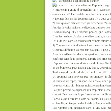
les plateaux : sentiment de piétiner
les creux : certains relancent l’apprentissage
> Entretenir l’envie d’apprendre, la « curiosité
oculaires, et déclenchant des réactions chimiques 
> Donner du sens à l’apprentissage : « à quoi ça s
2) Pourquoi ce petit creux en janvier-février ? (
Janvier devrait stabiliser le décollage qui a eu lie
C’est oublier qu’il y a diverses phases, que l’en
Avec les malades, la classe se désorganise, et ce
DST, de leur côté, se considèrent comme oubliés 
3) Comment savoir si le troisième trimestre sera 
C’est très difficile : les résultats baissant, il peut
Avec le système des deux compositions, on a une 
confirme celle de la première, la porte de sortie est 
L’appréciation du second trimestre doit donc être tr
4) Un bon élève peut-il avoir une baisse de régim
Tout le monde peut et doit en avoir. Le bon élève 
Un apprentissage nouveau peut surprendre : la phil
5) L’intérêt du repos, du sport, de la vie et des rup
Le repos construit : bonnes nuits, relaxation, chan
Le sport permet de dépenser son trop-plein d’éne
concret. En cherchant la performance, on oublie se
La vie, c’est-à-dire les à-côté de l’école, a aussi s
en famille, un temps de deuil et de prière, une réf
Les ruptures sont normales dans la vie. Elles pe