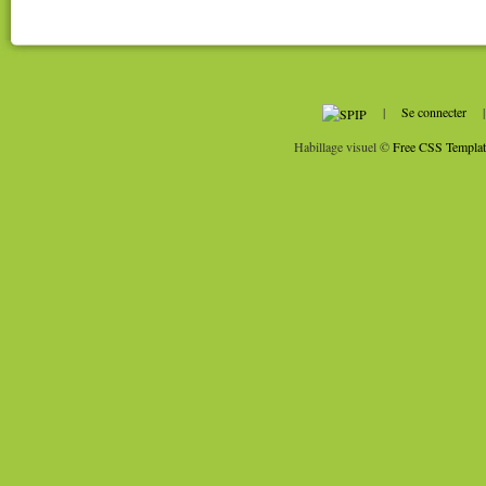
|
Se connecter
Habillage visuel ©
Free CSS Templat