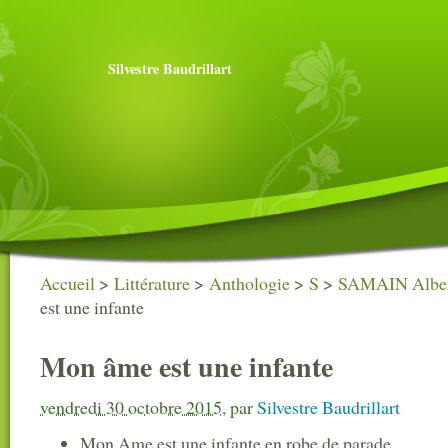
Silvestre Baudrillart
Accueil
>
Littérature
>
Anthologie
>
S
>
SAMAIN Alber
est une infante
Mon âme est une infante
vendredi 30 octobre 2015
,
par
Silvestre Baudrillart
Mon Ame est une infante en robe de parade,